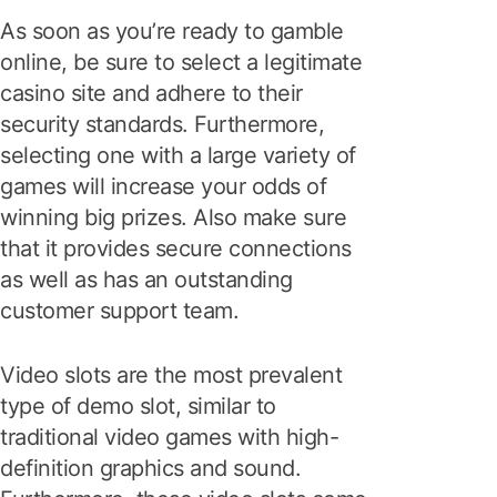
As soon as you’re ready to gamble
online, be sure to select a legitimate
casino site and adhere to their
security standards. Furthermore,
selecting one with a large variety of
games will increase your odds of
winning big prizes. Also make sure
that it provides secure connections
as well as has an outstanding
customer support team.
Video slots are the most prevalent
type of demo slot, similar to
traditional video games with high-
definition graphics and sound.