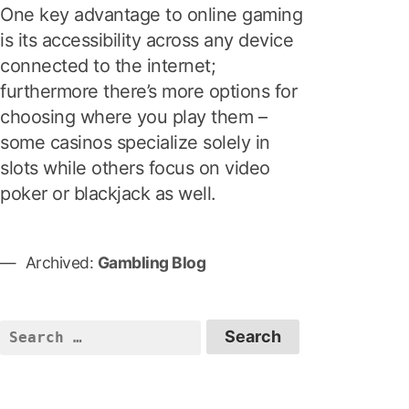
One key advantage to online gaming
is its accessibility across any device
connected to the internet;
furthermore there’s more options for
choosing where you play them –
some casinos specialize solely in
slots while others focus on video
poker or blackjack as well.
Archived:
Gambling Blog
S
e
a
r