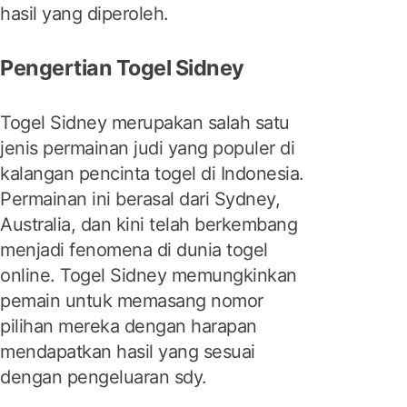
hasil yang diperoleh.
Pengertian Togel Sidney
Togel Sidney merupakan salah satu
jenis permainan judi yang populer di
kalangan pencinta togel di Indonesia.
Permainan ini berasal dari Sydney,
Australia, dan kini telah berkembang
menjadi fenomena di dunia togel
online. Togel Sidney memungkinkan
pemain untuk memasang nomor
pilihan mereka dengan harapan
mendapatkan hasil yang sesuai
dengan pengeluaran sdy.