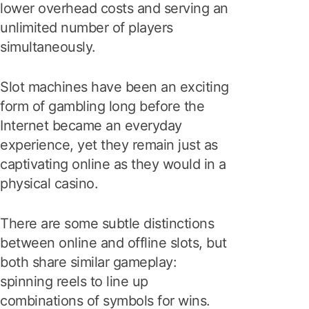
lower overhead costs and serving an
unlimited number of players
simultaneously.
Slot machines have been an exciting
form of gambling long before the
Internet became an everyday
experience, yet they remain just as
captivating online as they would in a
physical casino.
There are some subtle distinctions
between online and offline slots, but
both share similar gameplay:
spinning reels to line up
combinations of symbols for wins.