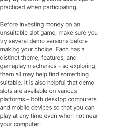
a
practiced when participating.
n
Before investing money on an
unsuitable slot game, make sure you
try several demo versions before
making your choice. Each has a
distinct theme, features, and
gameplay mechanics – so exploring
them all may help find something
suitable. It is also helpful that demo
slots are available on various
platforms – both desktop computers
and mobile devices so that you can
play at any time even when not near
your computer!