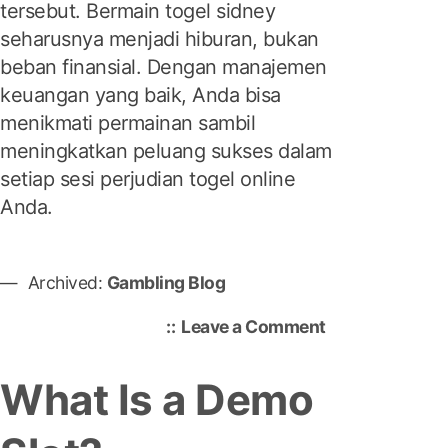
tersebut. Bermain togel sidney
seharusnya menjadi hiburan, bukan
beban finansial. Dengan manajemen
keuangan yang baik, Anda bisa
menikmati permainan sambil
meningkatkan peluang sukses dalam
setiap sesi perjudian togel online
Anda.
Archived:
Gambling Blog
o
Leave a Comment
n
K
What Is a Demo
e
l
u