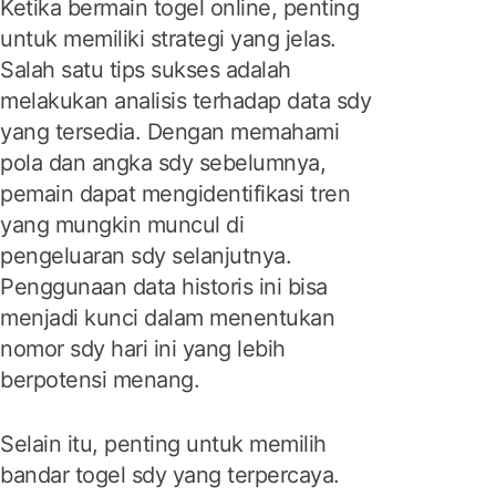
Ketika bermain togel online, penting
untuk memiliki strategi yang jelas.
Salah satu tips sukses adalah
melakukan analisis terhadap data sdy
yang tersedia. Dengan memahami
pola dan angka sdy sebelumnya,
pemain dapat mengidentifikasi tren
yang mungkin muncul di
pengeluaran sdy selanjutnya.
Penggunaan data historis ini bisa
menjadi kunci dalam menentukan
nomor sdy hari ini yang lebih
berpotensi menang.
Selain itu, penting untuk memilih
bandar togel sdy yang terpercaya.