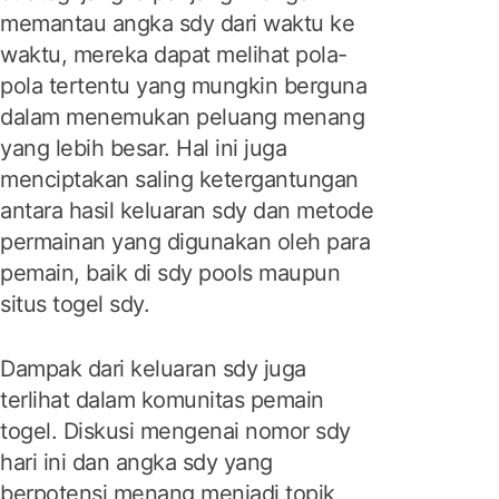
memantau angka sdy dari waktu ke
waktu, mereka dapat melihat pola-
pola tertentu yang mungkin berguna
dalam menemukan peluang menang
yang lebih besar. Hal ini juga
menciptakan saling ketergantungan
antara hasil keluaran sdy dan metode
permainan yang digunakan oleh para
pemain, baik di sdy pools maupun
situs togel sdy.
Dampak dari keluaran sdy juga
terlihat dalam komunitas pemain
togel. Diskusi mengenai nomor sdy
hari ini dan angka sdy yang
berpotensi menang menjadi topik