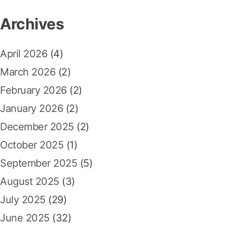
c
Archives
h
f
April 2026
(4)
o
r
March 2026
(2)
:
February 2026
(2)
January 2026
(2)
December 2025
(2)
October 2025
(1)
September 2025
(5)
August 2025
(3)
July 2025
(29)
June 2025
(32)