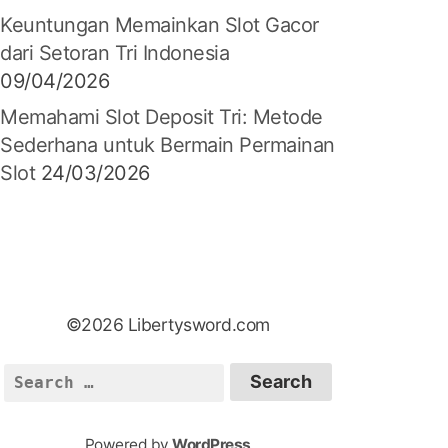
Keuntungan Memainkan Slot Gacor
dari Setoran Tri Indonesia
09/04/2026
Memahami Slot Deposit Tri: Metode
Sederhana untuk Bermain Permainan
Slot
24/03/2026
©2026 Libertysword.com
S
e
a
Powered by
WordPress