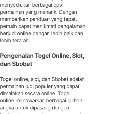
menyediakan berbagai opsi
permainan yang menarik. Dengan
memberikan panduan yang tepat,
pemain dapat menikmati pengalaman
berjudi online dengan lebih baik dan
lebih terarah.
Pengenalan Togel Online, Slot,
dan Sbobet
Togel online, slot, dan Sbobet adalah
permainan judi populer yang dapat
dimainkan secara online. Togel
online menawarkan berbagai pilihan
angka untuk dipasang dengan