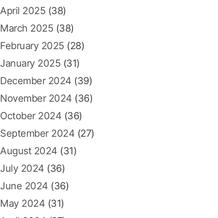
n
April 2025
(38)
T
o
March 2025
(38)
g
February 2025
(28)
e
l
January 2025
(31)
O
December 2024
(39)
n
l
November 2024
(36)
i
October 2024
(36)
n
e
September 2024
(27)
,
August 2024
(31)
S
l
July 2024
(36)
o
June 2024
(36)
t
,
May 2024
(31)
d