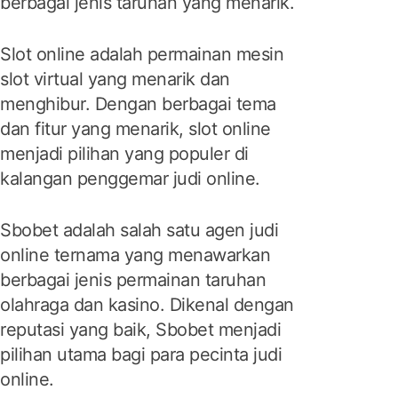
berbagai jenis taruhan yang menarik.
Slot online adalah permainan mesin
slot virtual yang menarik dan
menghibur. Dengan berbagai tema
dan fitur yang menarik, slot online
menjadi pilihan yang populer di
kalangan penggemar judi online.
Sbobet adalah salah satu agen judi
online ternama yang menawarkan
berbagai jenis permainan taruhan
olahraga dan kasino. Dikenal dengan
reputasi yang baik, Sbobet menjadi
pilihan utama bagi para pecinta judi
online.